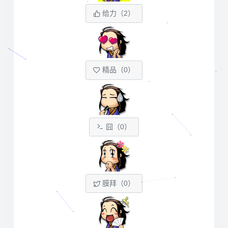
给力（
2
）
精品（
0
）
囧（
0
）
膜拜（
0
）