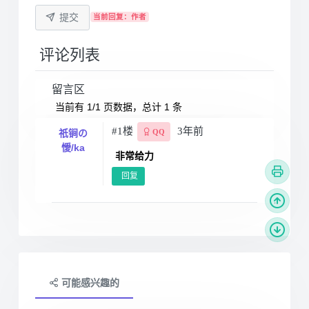
提交
当前回复：作者
评论列表
留言区
当前有 1/1 页数据，总计 1 条
#1楼
3年前
祇锏の
QQ
懓/ka
非常给力
回复
可能感兴趣的