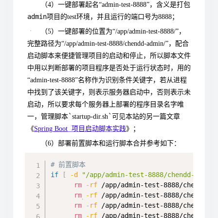
（4）一键部署起名“admin-test-8888”，含义是打包
admin
项目的test环境，并且运行的端口号为8888；
（5）一键部署的位置为“/app/admin-test-8888/”，
完整路径为“/app/admin-test-8888/chendd-admin/”，配合
启动脚本来便捷管理项目的启动和停止，所以脚本文件
中用以判断部署的项目程序是否处于运行状态时，用的
“admin-test-8888”名称作为识别条件关键字，若从进程
中找到了该关键字，则表示服务器启动中，否则表示未
启动，所以要求每个服务器上部署的程序目录名字唯
`
`
一，管理脚本
startup-dir.sh
可见本站的另一篇文章
《
Spring Boot
项目启动脚本实践
》；
（6）部署前置脚本和运行脚本合并参考如下：
Copy
# 前置脚本
if
[
-d
"/app/admin-test-8888/chendd-admin
rm
-rf
 /app/admin-test-8888/chendd-a
rm
-rf
 /app/admin-test-8888/chendd-a
rm
-rf
 /app/admin-test-8888/chendd-a
rm
-rf
 /app/admin-test-8888/chendd-a