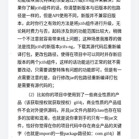
功能模块情况特殊必须要通过升级jcifs组件来解决，如
果你了解jcifs组件的话，你清楚新版本与旧版本的包路
径是一样的，但是API使用不同，新版并不兼容旧版
本，此时你行之有效的方法是将jcifs组件进行升级，无
论耗时费力与否，起码涉及到的功能范围比较大，稍微
一个不注意就容易带来线上问题；这种场景我推荐的做
法是找到jcifs的新版本jcifs-ng，下载其源代码后重新编
译打包，更改包路径，使得在项目中可以同时并存新旧
版本的两个jcifs组件，这样的话功能运行正常的就不需
要改动，只需要调整特殊有问题的功能即可，但是有一
点需要注意的是，自行修改jar的包路径重新编译打包
是需要有源代码的；
（2）比如你的项目中使用到了一些商业性质的产
品（该获取授权就获取授权）gif4j，商业性质的产品组
件不会对外提供源码，并且jar文件内部的class也存在较
多的加密和混淆，也就是说你拿到手的只有一些jar文
件，恰好你觉得在你的项目代码中存在商业产品的关键
字（也就是import的一些package路径如：com.gif4j）甚