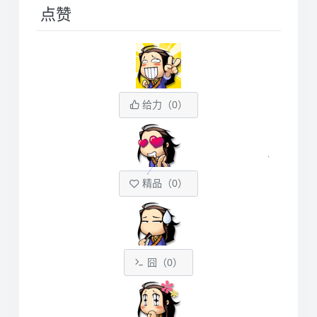
点赞
给力（
0
）
精品（
0
）
囧（
0
）