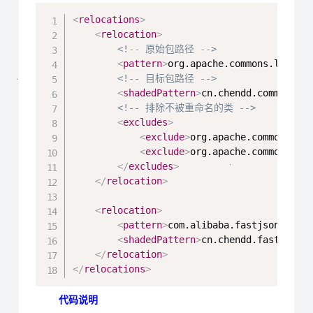
Copy
<
relocations
>
<
relocation
>
<!-- 原始包路径 -->
<
pattern
>
org.apache.commons.lang3
<
<!-- 目标包路径 -->
<
shadedPattern
>
cn.chendd.commons.l
<!-- 排除不被重命名的类 -->
<
excludes
>
<
exclude
>
org.apache.commons.la
<
exclude
>
org.apache.commons.la
</
excludes
>
</
relocation
>
<
relocation
>
<
pattern
>
com.alibaba.fastjson
</
pat
<
shadedPattern
>
cn.chendd.fastjson
<
</
relocation
>
</
relocations
>
代码说明