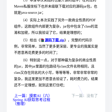
（3）本身本次实践的也是开源的组件，在对应的
Maven私服坐标下也并未级联下载对应的源码jar包，也
就是java-source.jar；
（4）实际上本次实践了另外一款商业性质的PDF
组件，这款组件内部更为复杂，jar包中包含了class的混
淆和加密，所以我验证了它，结果是理想的；
（5）给出《
源码下载.zip
》，完整的代码示
例，非常简单，当然了更多更深层、更专业的我属实是
不愿意再花费更多的时间了；
（6）特别说一点，对于那种最为复杂的商业性质
的jar，其中jar里面的包路径与class文件名称相同，且
class又存在同名的大小写，等等等等，非常非常非常的
复杂，我这里更加不愿意去验证了，耗时费力的，结果
还不一定理想，就到这里打住吧；
上一篇：摸索AI（六）
下一篇：没有了
Spring AI获取思考过程
（推理）