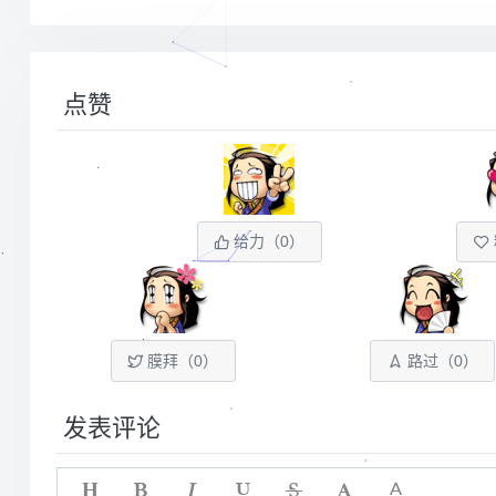
点赞
给力（
0
）
膜拜（
0
）
路过（
0
）
发表评论