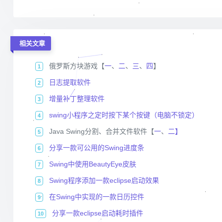
相关文章
俄罗斯方块游戏【
一
、
二
、
三
、
四
】
1
日志提取软件
2
增量补丁整理软件
3
swing小程序之定时按下某个按键（电脑不锁定）
4
Java Swing分割、合并文件软件【
一
、
二】
5
分享一款可公用的Swing进度条
6
Swing中使用BeautyEye皮肤
7
Swing程序添加一款eclipse启动效果
8
在Swing中实现的一款日历控件
9
分享一款eclipse启动耗时插件
10