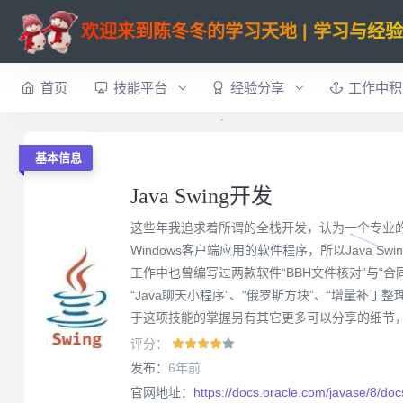
欢迎来到陈冬冬的学习天地 | 学习与经
首页
技能平台
经验分享
工作中积
基本信息
Java Swing开发
这些年我追求着所谓的全栈开发，认为一个专业的
Windows客户端应用的软件程序，所以Java S
工作中也曾编写过两款软件“BBH文件核对”与
“Java聊天小程序”、“俄罗斯方块”、“增量补丁整
于这项技能的掌握另有其它更多可以分享的细节
评分：
发布：
6年前
官网地址：
https://docs.oracle.com/javase/8/doc