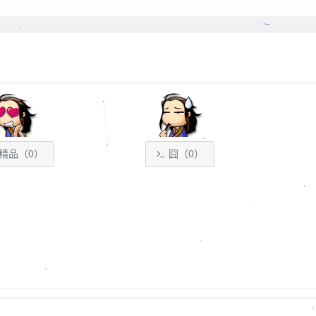
精品（
0
）
囧（
0
）