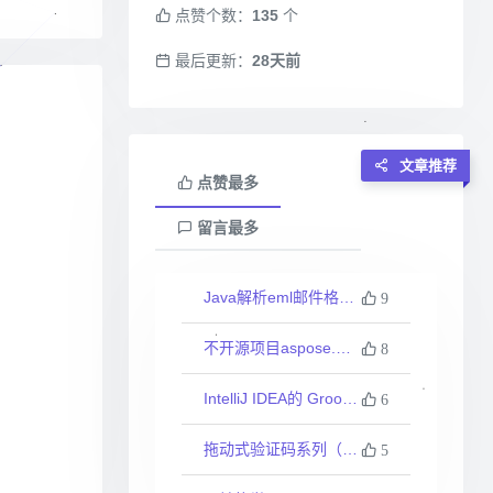
点赞个数：
135
个
最后更新：
28天前
文章推荐
点赞最多
留言最多
Java解析eml邮件格式文件
9
不开源项目aspose.words最新版23.10的一些科普
8
IntelliJ IDEA的 Groovy 反向生成代码
6
拖动式验证码系列（一、入门体验）
5