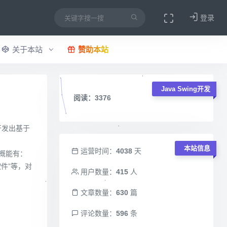
登录
关于本站
赞助本站
Java Swing开发
阅读：3376
开发出基于
本站信息
运营时间：
4038
天
大概能有：
软件”等，对
用户数量：
415
人
文章数量：
630
篇
评论数量：
596
条