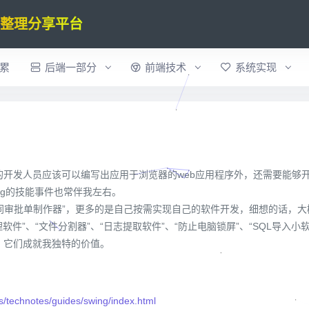
验整理分享平台
累
后端一部分
前端技术
系统实现
开发人员应该可以编写出应用于浏览器的web应用程序外，还需要能够
wing的技能事件也常伴我左右。
“合同审批单制作器”，更多的是自己按需实现自己的软件开发，细想的话，
理软件”、“文件分割器”、“日志提取软件”、“防止电脑锁屏”、“SQL导入小
，它们成就我独特的价值。
s/technotes/guides/swing/index.html