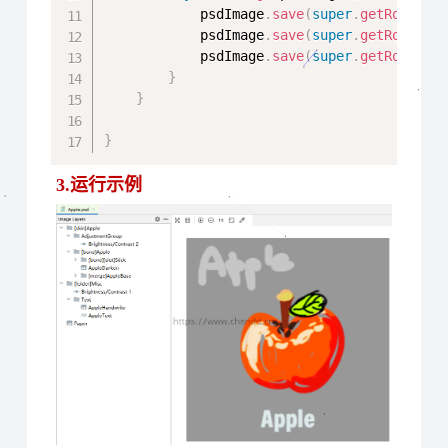
            psdImage
.
save
(
super
.
getRootFil
            psdImage
.
save
(
super
.
getRootFil
            psdImage
.
save
(
super
.
getRootFil
}
}
}
3.运行示例