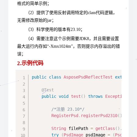
格式的简单示例；
（2）提供了使用反射调用特定的class代码逻辑，
无需修改原始的jar；
（3）科学使用的版本有23.10；
（4）需要注意这个示例需要JDK8，并且需要设置
最大运行内存如“-Xmx1024m”，否则提示内存溢出的错
误；
2.示例代码
Copy
public
class
AsposePsdReflectTest
extends
@Test
public
void
test
(
)
throws
Exception
{
/*注册 23.10*/
RegisterPsd
.
registerPsd2310
(
)
;
String
 filePath 
=
getClass
(
)
.
getRe
try
(
PsdImage
 psdImage 
=
(
PsdImage