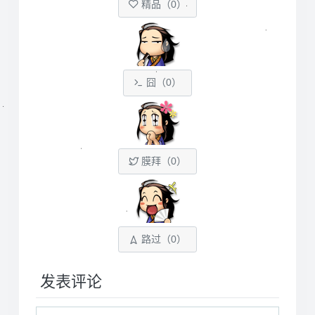
精品（
0
）
囧（
0
）
膜拜（
0
）
路过（
0
）
发表评论