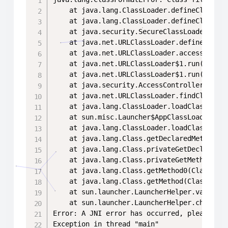
	at java.lang.ClassLoader.defineClass1(Native Method)

	at java.lang.ClassLoader.defineClass(ClassLoader.java:763)

	at java.security.SecureClassLoader.defineClass(SecureClassLoader.java:142)

	at java.net.URLClassLoader.defineClass(URLClassLoader.java:467)

	at java.net.URLClassLoader.access$100(URLClassLoader.java:73)

	at java.net.URLClassLoader$1.run(URLClassLoader.java:368)

	at java.net.URLClassLoader$1.run(URLClassLoader.java:362)

	at java.security.AccessController.doPrivileged(Native Method)

	at java.net.URLClassLoader.findClass(URLClassLoader.java:361)

	at java.lang.ClassLoader.loadClass(ClassLoader.java:424)

	at sun.misc.Launcher$AppClassLoader.loadClass(Launcher.java:349)

	at java.lang.ClassLoader.loadClass(ClassLoader.java:357)

	at java.lang.Class.getDeclaredMethods0(Native Method)

	at java.lang.Class.privateGetDeclaredMethods(Class.java:2701)

	at java.lang.Class.privateGetMethodRecursive(Class.java:3048)

	at java.lang.Class.getMethod0(Class.java:3018)

	at java.lang.Class.getMethod(Class.java:1784)

	at sun.launcher.LauncherHelper.validateMainClass(LauncherHelper.java:544)

	at sun.launcher.LauncherHelper.checkAndLoadMain(LauncherHelper.java:526)

Error: A JNI error has occurred, please che
Exception in thread "main"