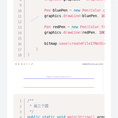
Pen
 bluePen 
=
new
Pen
(
Color
.
getBlu
        graphics
.
drawLine
(
bluePen
,
100
,
10
Pen
 redPen 
=
new
Pen
(
Color
.
fromArg
        graphics
.
drawLine
(
redPen
,
100
,
200
        bitmap
.
save
(
createFileIfNotExist
(
"
}
}
Copy
/**

 * 画三个圆

 */
public
static
void
main
(
String
[
]
 args
)
{