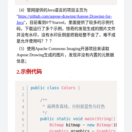
（4）管网提供的Java语言的项目主页为
“
https://github.com/aspose-drawing/Aspose.Drawing-for-
Java
”，目前看到0个Starred，里面提供了较多的示例代
码，下载运行了多个示例，惊奇的发现生成的图片文件
并没有水印，没有水印反倒是把我给整不会了，难不成
是允许使用吗？？？
（5）使用Apache Commons Imaging开源项目来读取
Aspose.Drawing生成的图片，发现并没有内置的元数据
信息；
2.示例代码
Copy
public
class
Colors
{
/**

     * 画两条直线，分别是蓝色与红色

     */
public
static
void
main
(
String
[
]
 args
)
Bitmap
 bitmap 
=
new
Bitmap
(
1000
,
8
Graphics
 graphics 
=
Graphics
.
fromI