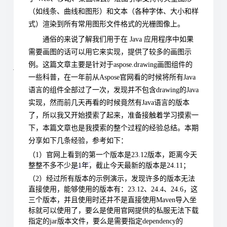
（如线条、曲线和图形）和文本（各种字体、大小和样
式）渲染到所有常用图形文件格式的光栅图像上。
通俗的来说了解我们用于在 Java 应用程序中如果
需要画图的话可以用它来实现，提供了较多的画图示
例。
这篇文章主要是针对于aspose.drawing画图组件的
一些科普，在一年前从Aspose官网看的时候将所有Java
语言的组件全部过了一次，发现并不包含drawing的Java
实现，然而前几天再看的时候竟然有Java语言的版本
了，所以我又开始摸索了起来，准备接触着学习摸索一
下，本篇文章也是我摸索的整个过程的经验总结。
本期
分享如下几条经验，参考如下
：
（1）官网上看到的第一个版本是23.12版本，距离今天
整整不多不少是1年，截止今天最新的版本是24.11；
（2）经过所有版本的示例演示，发现许多的版本无法
直接使用，能够使用的版本有：23.12、24.4、24.6，这
三个版本，并且使用时还并不是直接使用Maven导入坐
标就可以使用了，要么是使用官网提供的私服无法下载
指定的jar版本文件，要么是需要指定dependency的