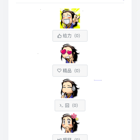
给力（
0
）
精品（
0
）
囧（
0
）