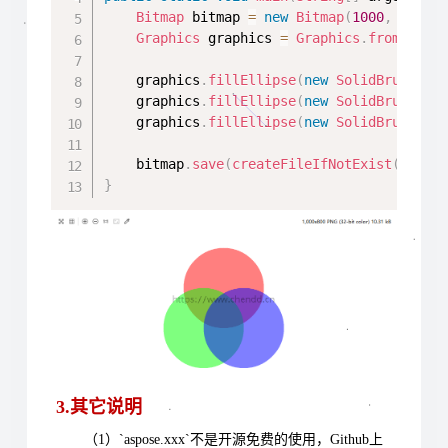
Bitmap
 bitmap 
=
new
Bitmap
(
1000
,
800
)
;
Graphics
 graphics 
=
Graphics
.
fromImage
    graphics
.
fillEllipse
(
new
SolidBrush
(
Co
    graphics
.
fillEllipse
(
new
SolidBrush
(
Co
    graphics
.
fillEllipse
(
new
SolidBrush
(
Co
    bitmap
.
save
(
createFileIfNotExist
(
"Alph
}
3.其它说明
（1）`aspose.xxx`不是开源免费的使用，Github上