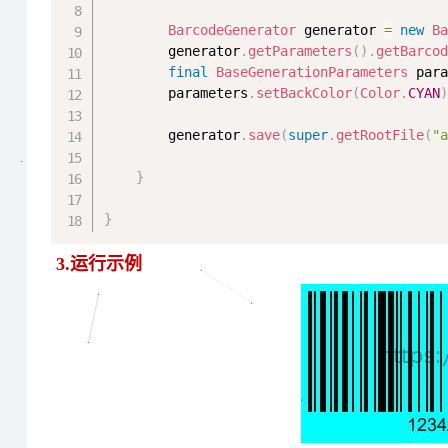
BarcodeGenerator
 generator 
=
new
B
        generator
.
getParameters
(
)
.
getBarco
final
BaseGenerationParameters
 par
        parameters
.
setBackColor
(
Color
.
CYAN
        generator
.
save
(
super
.
getRootFile
(
"
}
}
3.运行示例