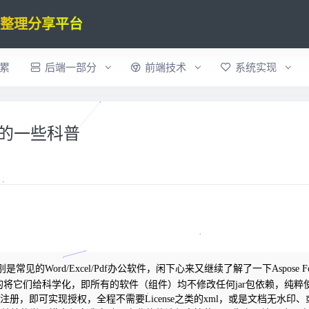
验整理分享平台
累
后端一部分
前端技术
系统实现
.10的一些科普
是常见的Word/Excel/Pdf办公软件，闲下心来又继续了解了一下Aspose For 
将它们给科学化，即所有的软件（组件）均不修改任何jar包依赖，纯粹
册，即可实现授权，全程不需要License之类的xml，或是文档无水印、