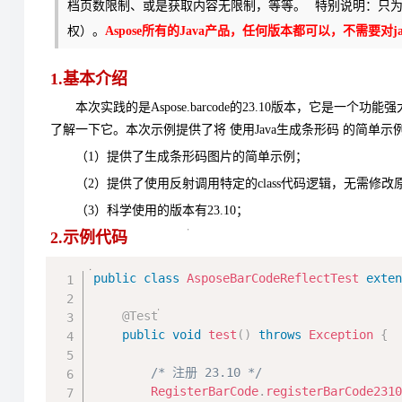
档页数限制、或是获取内容无限制，等等。
特别说明：只
权）
。
Aspose所有的Java产品，任何版本都可以，不需要对
1.基本介绍
本次实践的是Aspose.barcode的23.10版本，它是一
了解一下它。本次示例提供了将 使用Java生成条形码 的简单
（1）提供了生成条形码图片的简单示例；
（2）提供了使用反射调用特定的class代码逻辑，无需修改原
（3）科学使用的版本有23.10；
2.示例代码
public
class
AsposeBarCodeReflectTest
exte
@Test
public
void
test
(
)
throws
Exception
{
/* 注册 23.10 */
RegisterBarCode
.
registerBarCode231