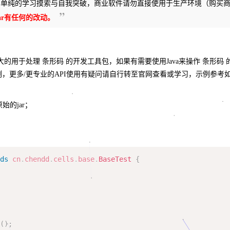
为单纯的学习摸索与自我突破，商业软件请勿直接使用于生产环境（购买
jar有任何的改动。
个功能强大的用于处理 条形码 的开发工具包，如果有需要使用Java来操作 条形码
示例，更多/更专业的API使用有疑问请自行转至官网查看或学习，示例参考
始的jar；
nds
cn
.
chendd
.
cells
.
base
.
BaseTest
{
0
(
)
;