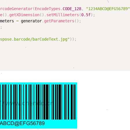
arcodeGenerator
(
EncodeTypes
.
CODE_128
,
"1234ABCD@EFG56789
de
(
)
.
getXDimension
(
)
.
setMillimeters
(
0.5f
)
;
ameters 
=
 generator
.
getParameters
(
)
;
)
;
aspose.barcode/barCodeText.jpg"
)
)
;