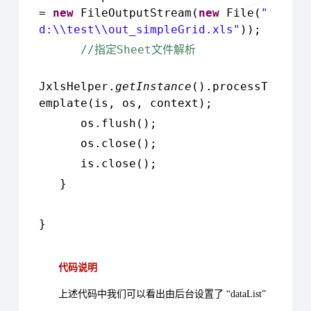
=
new
FileOutputStream(
new
File(
"
d:\\test\\out_simpleGrid.xls"
));
//
Sheet
指定
文件解析
JxlsHelper.
getInstance
().processT
emplate(is, os, context);
os.flush();
os.close();
is.close();
}
}
代码说明
上述代码中我们可以看出由后台设置了 “dataList”