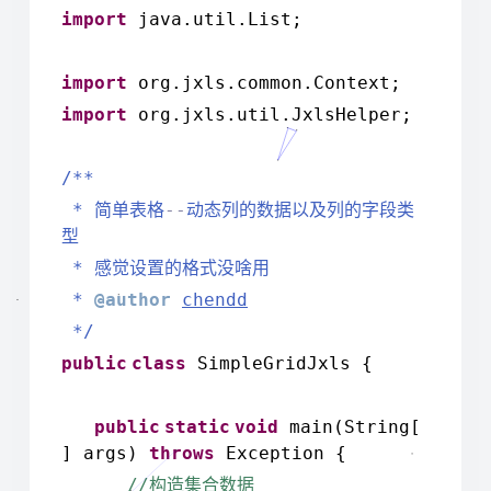
import
java.util.List;
import
org.jxls.common.Context;
import
org.jxls.util.JxlsHelper;
/**
*
--
简单表格
动态列的数据以及列的字段类
型
*
感觉设置的格式没啥用
*
@author
chendd
*/
public
class
SimpleGridJxls {
public
static
void
main(String[
] args)
throws
Exception {
//
构造集合数据