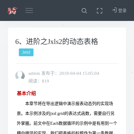
登录
6、进阶之Jxls2的动态表格
Jxls2
admin 发布于：
2018-04-04 15:05:04
阅读：819
基本介绍
本章节将在导出逻辑中演示报表动态列的实现场
景。本示例涉及的
jxsl:grid
的表达式函数，需要自行另
外掌握。前文中在
Each
数据循环的示例中是有用到一个
横向循环的实现，我们把表格的标题作为第一条数据，