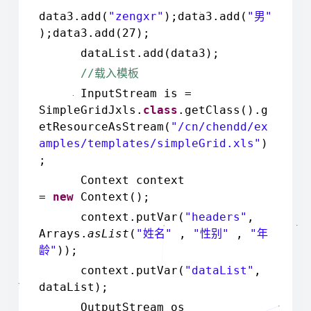
data3.add(
"zengxr"
);data3.add(
"
"
男
);data3.add(27);
dataList.add(data3);
//
载入模板
InputStream is =
SimpleGridJxls.
class
.getClass().g
etResourceAsStream(
"/cn/chendd/ex
amples/templates/simpleGrid.xls"
)
;
Context context
=
new
Context();
context.putVar(
"headers"
,
Arrays.
asList
(
"
"
,
"
"
,
"
姓名
性别
年
"
));
龄
context.putVar(
"dataList"
,
dataList);
OutputStream os