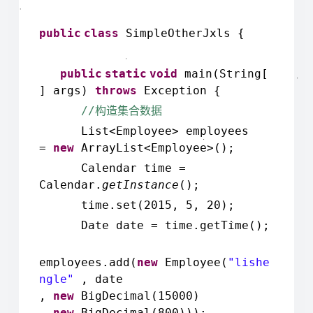
public
class
SimpleOtherJxls {
public
static
void
main(String[
] args)
throws
Exception {
//
构造集合数据
List<Employee> employees
=
new
ArrayList<Employee>();
Calendar time =
Calendar.
getInstance
();
time.set(2015, 5, 20);
Date date = time.getTime();
employees.add(
new
Employee(
"lishe
ngle"
, date
,
new
BigDecimal(15000)
,
new
BigDecimal(800)));