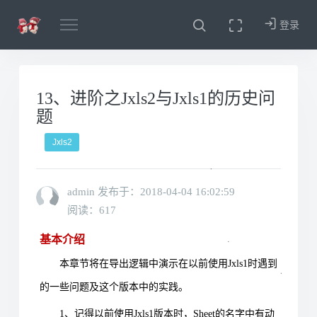
登录
13、进阶之Jxls2与Jxls1的历史问
题
Jxls2
admin 发布于：
2018-04-04 16:02:59
阅读：617
基本介绍
本章节将在导出逻辑中演示在以前使用
Jxls1
时遇到
的一些问题及这个版本中的实践。
1
、记得以前使用
Jxls1
版本时，
Sheet
的名字中有动