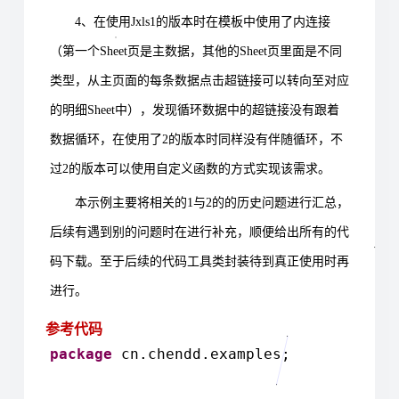
4
、在使用
Jxls1
的版本时在模板中使用了内连接
（第一个
Sheet
页是主数据，其他的
Sheet
页里面是不同
类型，从主页面的每条数据点击超链接可以转向至对应
的明细
Sheet
中），发现循环数据中的超链接没有跟着
数据循环，在使用了
2
的版本时同样没有伴随循环，不
过
2
的版本可以使用自定义函数的方式实现该需求。
本示例主要将相关的
1
与
2
的的历史问题进行汇总，
后续有遇到别的问题时在进行补充，顺便给出所有的代
码下载。至于后续的代码工具类封装待到真正使用时再
进行。
参考代码
package
cn.chendd.examples;