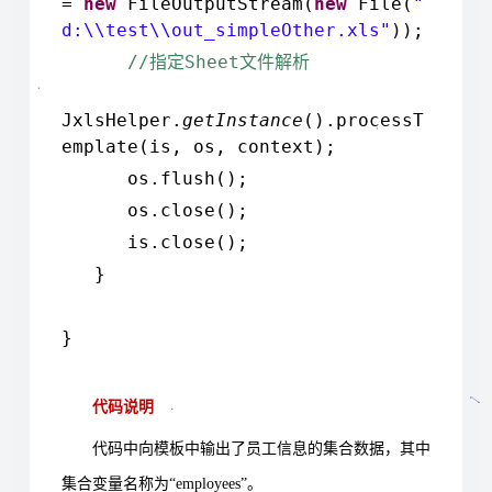
=
new
FileOutputStream(
new
File(
"
d:\\test\\out_simpleOther.xls"
));
//
Sheet
指定
文件解析
JxlsHelper.
getInstance
().processT
emplate(is, os, context);
os.flush();
os.close();
is.close();
}
}
代码说明
代码中向模板中输出了员工信息的集合数据，其中
集合变量名称为“employees”。