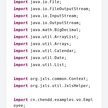
import
java.io.File;
import
java.io.FileOutputStream;
import
java.io.InputStream;
import
java.io.OutputStream;
import
java.math.BigDecimal;
import
java.util.ArrayList;
import
java.util.Arrays;
import
java.util.Calendar;
import
java.util.Date;
import
java.util.List;
import
org.jxls.common.Context;
import
org.jxls.util.JxlsHelper;
import
cn.chendd.examples.vo.Empl
oyee;