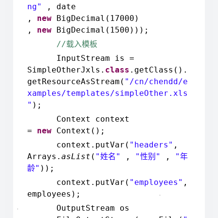
ng"
, date
,
new
BigDecimal(17000)
,
new
BigDecimal(1500)));
//
载入模板
InputStream is =
SimpleOtherJxls.
class
.getClass().
getResourceAsStream(
"/cn/chendd/e
xamples/templates/simpleOther.xls
"
);
Context context
=
new
Context();
context.putVar(
"headers"
,
Arrays.
asList
(
"
"
,
"
"
,
"
姓名
性别
年
"
));
龄
context.putVar(
"employees"
,
employees);
OutputStream os