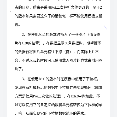
态的日期，后来是采用
Poi
二次解析文件更改的，至于
2
的版本如果需要这么干的话貌似一样不能使用模板去设
置。
2
、在使用
Jxls1
的版本时插入了一张图片（假设图
片在
C20
的位置），在数据显示
30
条数据时，期望循环
的数据行将图片单元格往下撑（挤），而实际上并不
会，不过
Jxls2
的时候可以使用载入图片的方式来引用图
片了。
3
、在使用
Jxls1
的版本时在模板中使用了下拉框，
发现在解析模板后的数据中下拉框并未实现循环（解决
方案是使用
Poi
二次做的处理），在
Jxls2
中也如此，不
过可以使用它的自定义函数将单元格转换为下拉框的单
元格，从而实现它的下拉框数据循环的需求。