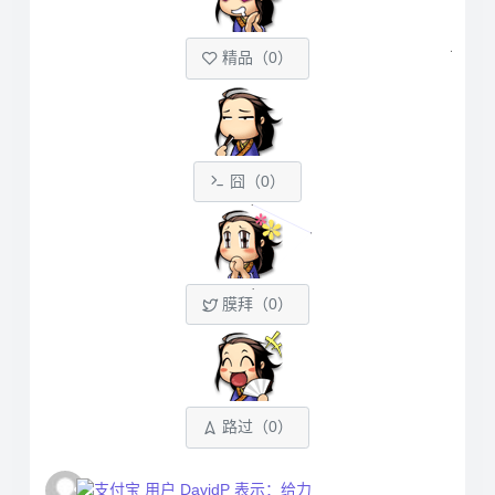
精品（
0
）
囧（
0
）
膜拜（
0
）
路过（
0
）