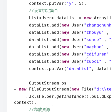
context.putVar(
"y"
, 5);
//
设置绑定集合
List<User> dataList =
new
ArrayLi
dataList.add(
new
User(
"zhangchunh
dataList.add(
new
User(
"zhouyu"
,
dataList.add(
new
User(
"sunce"
,
"
dataList.add(
new
User(
"machao"
,
dataList.add(
new
User(
"caifuren"
dataList.add(
new
User(
"zuoci"
,
"
context.putVar(
"dataList"
, dataLi
OutputStream os
=
new
FileOutputStream(
new
File(
"d:\\te
JxlsHelper.
getInstance
().buildExp
context);
//
释放资源