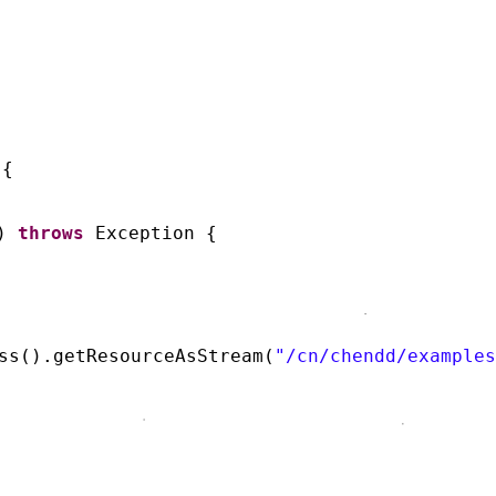
 {
s)
throws
Exception {
ss().getResourceAsStream(
"/cn/chendd/examples