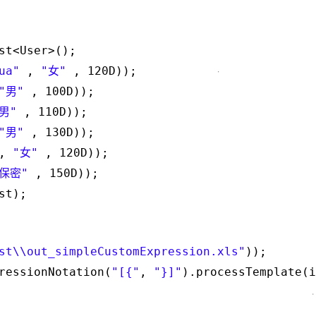
st<User>();
ua"
,
"
"
, 120D));
女
"
"
, 100D));
男
"
, 110D));
男
"
"
, 130D));
男
,
"
"
, 120D));
女
"
, 150D));
保密
st);
st\\out_simpleCustomExpression.xls"
));
ressionNotation(
"[{"
,
"}]"
).processTemplate(i