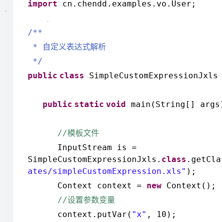
import
cn.chendd.examples.vo.User;
/**
*
自定义表达式解析
*/
public
class
SimpleCustomExpressionJxls
public
static
void
main(String[] arg
//
模板文件
InputStream is =
SimpleCustomExpressionJxls.
class
.getCla
ates/simpleCustomExpression.xls"
);
Context context =
new
Context();
//
设置参数变量
context.putVar(
"x"
, 10);