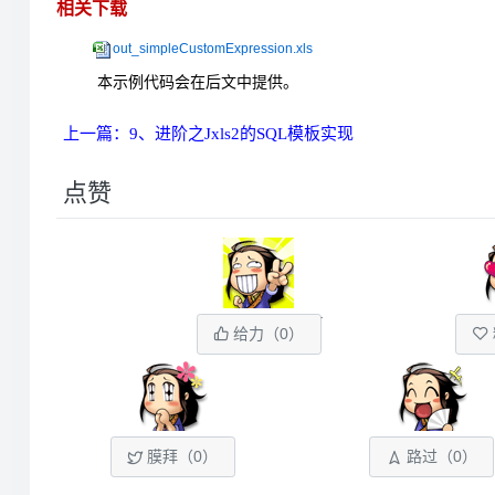
相关下载
out_simpleCustomExpression.xls
本示例代码会在后文中提供。
上一篇：9、进阶之Jxls2的SQL模板实现
点赞
给力（
0
）
膜拜（
0
）
路过（
0
）