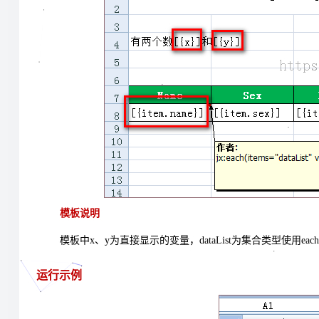
模板说明
模板中
x
、
y
为直接显示的变量，
dataList
为集合类型使用
each
运行示例