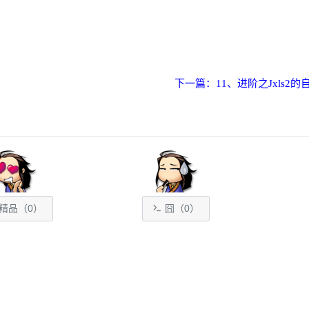
下一篇：11、进阶之Jxls2
精品（
0
）
囧（
0
）