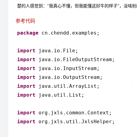
楚的人感觉到：“我真心不懂，但我能懂这好牛的样子”，没啥
参考代码
package
cn.chendd.examples;
import
java.io.File;
import
java.io.FileOutputStream;
import
java.io.InputStream;
import
java.io.OutputStream;
import
java.util.ArrayList;
import
java.util.List;
import
org.jxls.common.Context;
import
org.jxls.util.JxlsHelper;