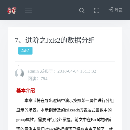
登录
7、进阶之Jxls2的数据分组
Jxls2
admin 发布于：
2018-04-04 15:13:32
阅读：754
基本介绍
本章节将在导出逻辑中演示按照某一属性进行分组
显示的场景。本示例涉及的
jxls:each
的表达式函数中的
group
属性，需要自行另外掌握。前文中在
Each
数据循
环的示例中我们对
each
数据循环已经有点点了解了，就