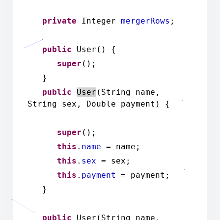
private
Integer
mergerRows
;
public
User() {
super
();
}
public
User
(String name,
String sex, Double payment) {
super
();
this
.
name
= name;
this
.
sex
= sex;
this
.
payment
= payment;
}
public
User(String name,