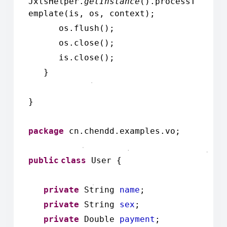
JxlsHelper.
getInstance
().processT
emplate(is, os, context);
os.flush();
os.close();
is.close();
}
}
package
cn.chendd.examples.vo;
public
class
User {
private
String
name
;
private
String
sex
;
private
Double
payment
;