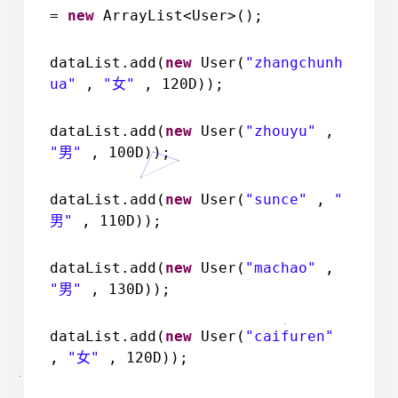
=
new
ArrayList<User>();
dataList.add(
new
User(
"zhangchunh
ua"
,
"
"
, 120D));
女
dataList.add(
new
User(
"zhouyu"
,
"
"
, 100D));
男
dataList.add(
new
User(
"sunce"
,
"
"
, 110D));
男
dataList.add(
new
User(
"machao"
,
"
"
, 130D));
男
dataList.add(
new
User(
"caifuren"
,
"
"
, 120D));
女