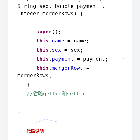
String sex, Double payment ,
Integer mergerRows) {
super
();
this
.
name
= name;
this
.
sex
= sex;
this
.
payment
= payment;
this
.
mergerRows
=
mergerRows;
}
//
getter
setter
省略
和
}
代码说明