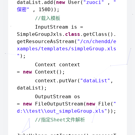
dataList.add(
new
User(
"zuoci"
,
"
"
, 150D));
保密
//
载入模板
InputStream is =
SimpleGroupJxls.
class
.getClass().
getResourceAsStream(
"/cn/chendd/e
xamples/templates/simpleGroup.xls
"
);
Context context
=
new
Context();
context.putVar(
"dataList"
,
dataList);
OutputStream os
=
new
FileOutputStream(
new
File(
"
d:\\test\\out_simpleGroup.xls"
));
//
Sheet
指定
文件解析