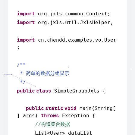
import
org.jxls.common.Context;
import
org.jxls.util.JxlsHelper;
import
cn.chendd.examples.vo.User
;
/**
*
简单的数据分组显示
*/
public
class
SimpleGroupJxls {
public
static
void
main(String[
] args)
throws
Exception {
//
构造集合数据
List<User> dataList